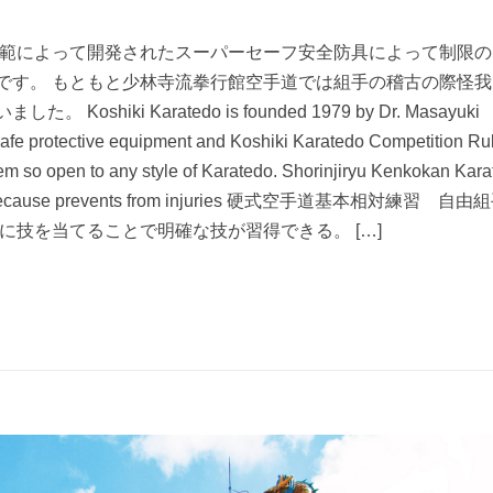
之師範によって開発されたスーパーセーフ安全防具によって制限
です。 もともと少林寺流拳行館空手道では組手の稽古の際怪我
iki Karatedo is founded 1979 by Dr. Masayuki
afe protective equipment and Koshiki Karatedo Competition Ru
em so open to any style of Karatedo. Shorinjiryu Kenkokan Kar
ector because prevents from injuries 硬式空手道基本相対練習 自由
に技を当てることで明確な技が習得できる。 […]