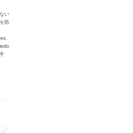
のない
を防
les.
atedo
組手