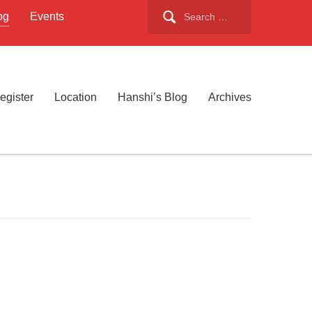
Search
og
Events
for:
egister
Location
Hanshi’s Blog
Archives