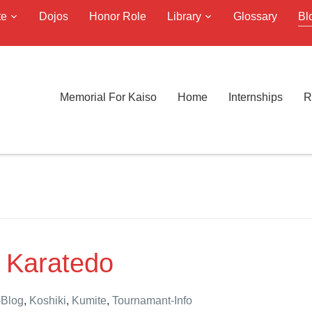
te
Dojos
Honor Role
Library
Glossary
Bl
Memorial For Kaiso
Home
Internships
R
i Karatedo
-Blog
,
Koshiki
,
Kumite
,
Tournamant-Info