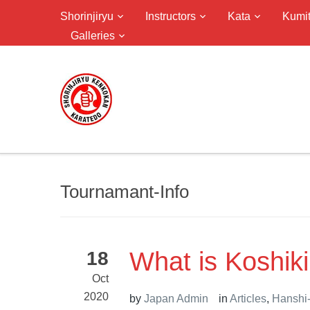
Shorinjiryu
Instructors
Kata
Kumi
Galleries
Tournamant-Info
What is Koshik
18
Oct
2020
by
Japan Admin
in
Articles
,
Hanshi